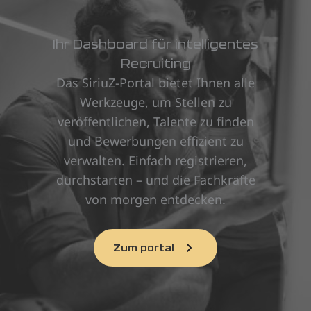
Ihr Dashboard für intelligentes
Recruiting
Das SiriuZ-Portal bietet Ihnen alle
Werkzeuge, um Stellen zu
veröffentlichen, Talente zu finden
und Bewerbungen effizient zu
verwalten. Einfach registrieren,
durchstarten – und die Fachkräfte
von morgen entdecken.
Zum portal