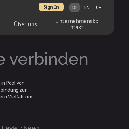
Sign In
DE
EN
UA
Unternehmensko
Über uns
ntakt
e verbinden
in Pool von
rbindung zur
rn Vielfalt und
n Ländern bauen