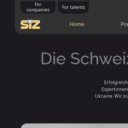
Zum
For
For talents
companies
Inhalt
springen
Home
Por
Die Schwei
Erfolgreic
Expertinnen
Ukraine. Wir k